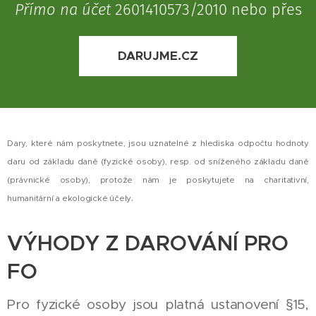
Přímo na účet
2601410573/2010 nebo přes
DARUJME.CZ
Dary, které nám poskytnete, jsou uznatelné z hlediska odpočtu hodnoty
daru od základu daně (fyzické osoby), resp. od sníženého základu daně
(právnické osoby), protože nám je poskytujete na charitativní,
.
humanitární
a ekologické účely
VÝHODY Z DAROVÁNÍ PRO
FO
Pro fyzické osoby jsou platná ustanovení §15,