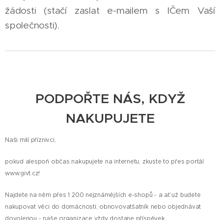
žádosti (stačí zaslat e-mailem s IČem Vaší
společnosti).
PODPOŘTE NÁS, KDYŽ
NAKUPUJETE
Naši milí příznivci,
pokud alespoň občas nakupujete na internetu, zkuste to přes portál
www.givt.cz!
Najdete na něm přes 1 200 nejznámějších e-shopů - a ať už budete
nakupovat věci do domácnosti, obnovovatšatník nebo objednávat
dovolenou - naše organizace vždy dostane příspěvek.