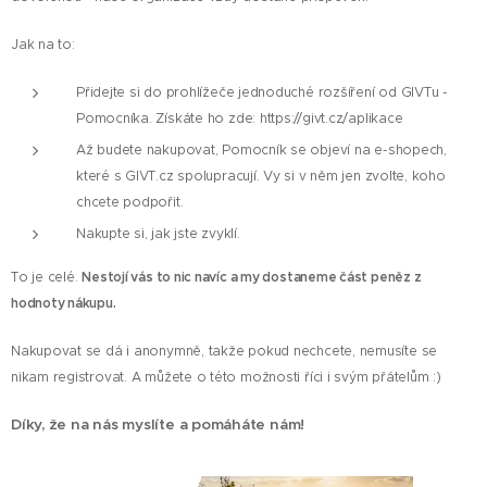
Jak na to:
Přidejte si do prohlížeče jednoduché rozšíření od GIVTu -
Pomocníka. Získáte ho zde: https://givt.cz/aplikace
Až budete nakupovat, Pomocník se objeví na e-shopech,
které s GIVT.cz spolupracují. Vy si v něm jen zvolte, koho
chcete podpořit.
Nakupte si, jak jste zvyklí.
To je celé.
Nestojí vás to nic navíc a my dostaneme část peněz z
hodnoty nákupu.
Nakupovat se dá i anonymně, takže pokud nechcete, nemusíte se
nikam registrovat. A můžete o této možnosti říci i svým přátelům :)
Díky, že na nás myslíte a pomáháte nám!